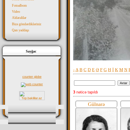
Fotoalbom
Video
Aldərəlilər
Bizə göndərdikləriniz
Qan yaddaşı
Sayğac
-
A
B
C
D
E
Ə
F
G
H
İ
K
M
N
counter globe
3
nəticə tapıldı
Gülnarə