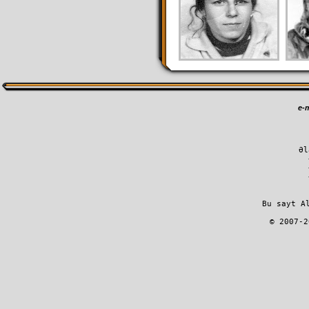
e-m
Əl
         Bu sayt A
        © 2007-2