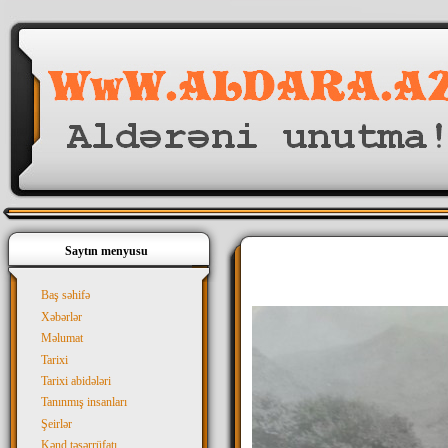
Saytın menyusu
Baş səhifə
Xəbərlər
Məlumat
Tarixi
Tarixi abidələri
Tanınmış insanları
Şeirlər
Kənd təsərrüfatı