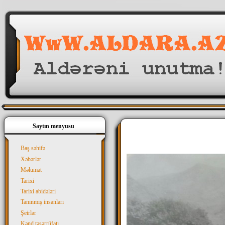
Saytın menyusu
Baş səhifə
Xəbərlər
Məlumat
Tarixi
Tarixi abidələri
Tanınmış insanları
Şeirlər
Kənd təsərrüfatı