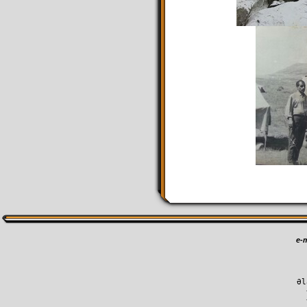
e-m
Əl