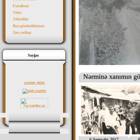
Fotoalbom
Video
Aldərəlilər
Bizə göndərdikləriniz
Qan yaddaşı
Sayğac
Nərminə xanımın gön
counter globe
6 Sentyabr 2017
6