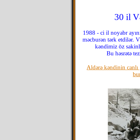
30 il 
1988 - ci il noyabr ayı
məcburən tərk etdilər. V
kəndimiz öz sakinl
Bu həsrətə tez
Aldərə kəndinin canlı 
bu