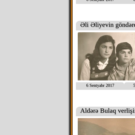
Əli Əliyevin göndərd
6 Sentyabr 2017
5
Aldərə Bulaq verliş