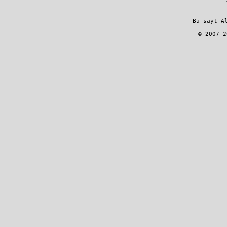
         Bu sayt A
        © 2007-2