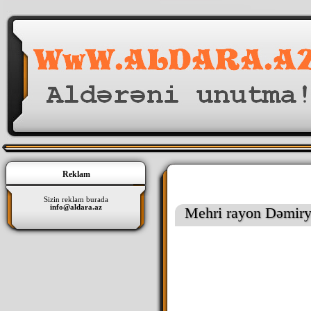
Reklam
Sizin reklam burada
info@aldara.az
Mehri rayon Dəmiry