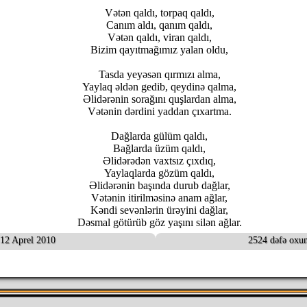
Vətən qaldı, torpaq qaldı,
Canım aldı, qanım qaldı,
Vətən qaldı, viran qaldı,
Bizim qayıtmağımız yalan oldu,
Tasda yeyəsən qırmızı alma,
Yaylaq əldən gedib, qeydinə qalma,
Əlidərənin sorağını quşlardan alma,
Vətənin dərdini yaddan çıxartma.
Dağlarda gülüm qaldı,
Bağlarda üzüm qaldı,
Əlidərədən vaxtsız çıxdıq,
Yaylaqlarda gözüm qaldı,
Əlidərənin başında durub dağlar,
Vətənin itirilməsinə anam ağlar,
Kəndi sevənlərin ürəyini dağlar,
Dəsmal götürüb göz yaşını silən ağlar.
12 Aprel 2010
2524 dəfə oxu