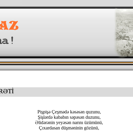
RƏTİ
Pişpişə Çeşmədə kəsəsən quzunu,
Şişlərdə kababın səpəsən duzunu,
Əlidərənin yeyəsən narını üzümünü,
Çıxardasan düşməninin gözünü,