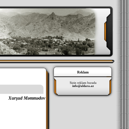
Reklam
Sizin reklam burada
info@aldara.az
Xurşud Məmmədov