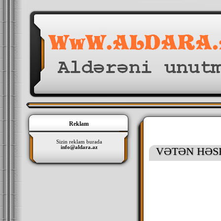
Reklam
Sizin reklam burada
info@aldara.az
VƏTƏN HƏS